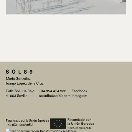
María González
Juanjo López de la Cruz
Calle Sol 89a Bajo
+34 954 414 938
Facebook
41003 Sevilla
estudio@sol89.com
Instagram
Financiado por la Unión Europea
- NextGenerationEU