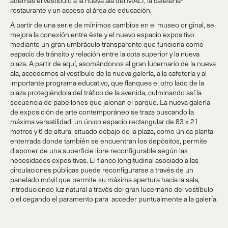
además el vestíbulo a la nueva ala del MALI, la cafetería-
restaurante y un acceso al área de educación.
A partir de una serie de mínimos cambios en el museo original, se
mejora la conexión entre éste y el nuevo espacio expositivo
mediante un gran umbráculo transparente que funciona como
espacio de tránsito y relación entre la cota superior y la nueva
plaza. A partir de aquí, asomándonos al gran lucernario de la nueva
ala, accedemos al vestíbulo de la nueva galería, a la cafetería y al
importante programa educativo, que flanquea el otro lado de la
plaza protegiéndola del tráfico de la avenida, culminando así la
secuencia de pabellones que jalonan el parque. La nueva galería
de exposición de arte contemporáneo se traza buscando la
máxima versatilidad, un único espacio rectangular de 83 x 21
metros y 6 de altura, situado debajo de la plaza, como única planta
enterrada donde también se encuentran los depósitos, permite
disponer de una superficie libre reconfigurable según las
necesidades expositivas. El flanco longitudinal asociado a las
circulaciones públicas puede reconfigurarse a través de un
panelado móvil que permite su máxima apertura hacia la sala,
introduciendo luz natural a través del gran lucernario del vestíbulo
o el cegando el paramento para acceder puntualmente a la galería.